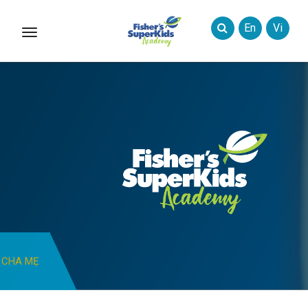
En
Vi
Toggle
Styles
CHA MẸ