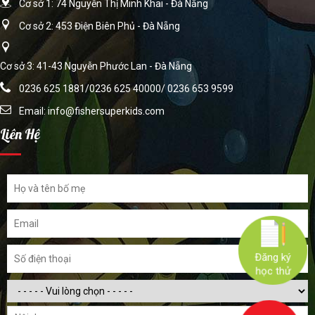
Cơ sở 1: 74 Nguyễn Thị Minh Khai - Đà Nẵng
Cơ sở 2: 453 Điện Biên Phủ - Đà Nẵng
Cơ sở 3: 41-43 Nguyễn Phước Lan - Đà Nẵng
0236 625 1881/0236 625 40000/ 0236 653 9599
Email:
info@fishersuperkids.com
Liên Hệ
Đăng ký
học thử