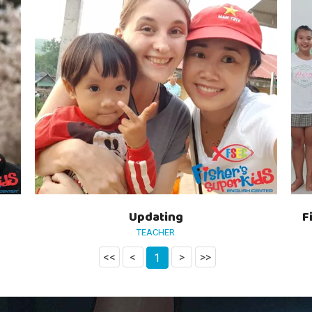
Updating
F
TEACHER
<<
<
>
>>
1