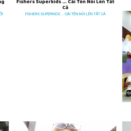
ng
Fishers Superkids ... Cái Tên Nói Lên Tất
Cả
ỜI
FISHERS SUPERKIDS ... CÁI TÊN NÓI LÊN TẤT CẢ