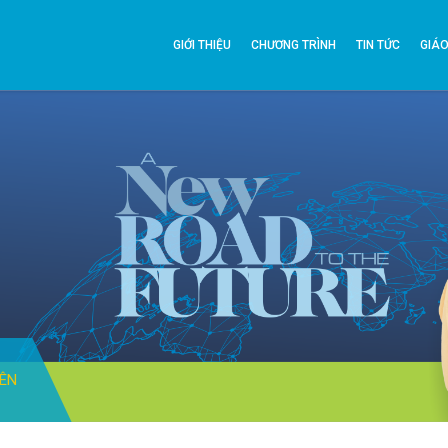
GIỚI THIỆU
CHƯƠNG TRÌNH
TIN TỨC
GIÁO
IÊN