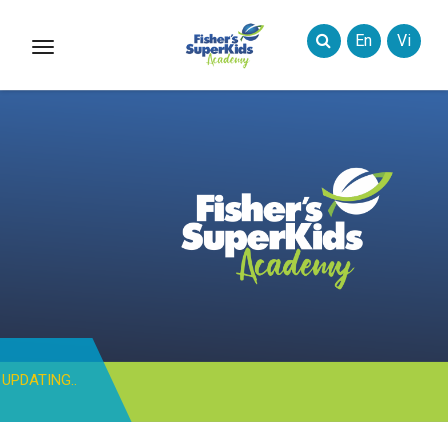
En
Vi
Toggle
Styles
UPDATING..