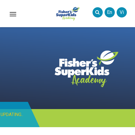
En
Vi
Toggle
Styles
UPDATING..