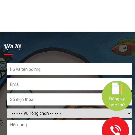
Liên Hệ
Đăng ký
học thử