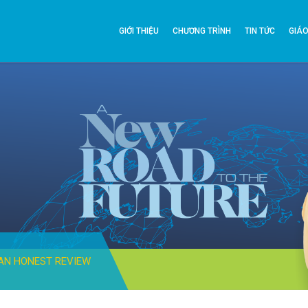
GIỚI THIỆU
CHƯƠNG TRÌNH
TIN TỨC
GIÁO
 AN HONEST REVIEW