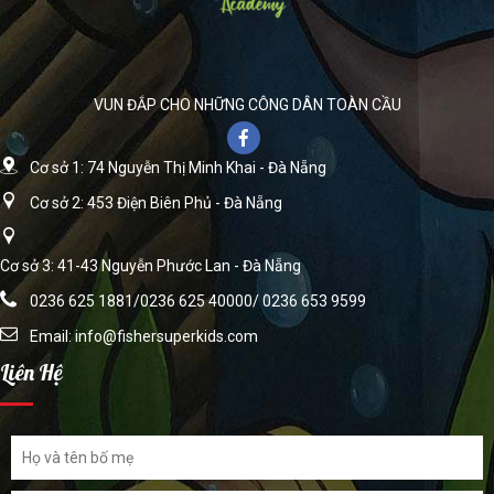
VUN ĐẮP CHO NHỮNG CÔNG DÂN TOÀN CẦU
Cơ sở 1: 74 Nguyễn Thị Minh Khai - Đà Nẵng
Cơ sở 2: 453 Điện Biên Phủ - Đà Nẵng
Cơ sở 3: 41-43 Nguyễn Phước Lan - Đà Nẵng
0236 625 1881/0236 625 40000/ 0236 653 9599
Email:
info@fishersuperkids.com
Liên Hệ