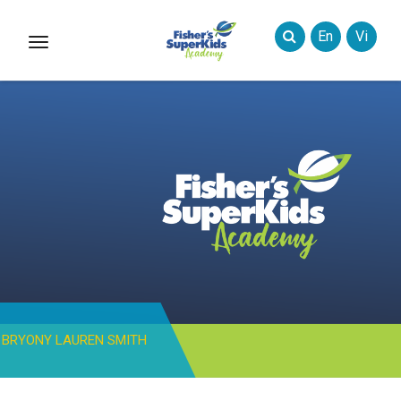
En
Vi
Toggle
Styles
BRYONY LAUREN SMITH