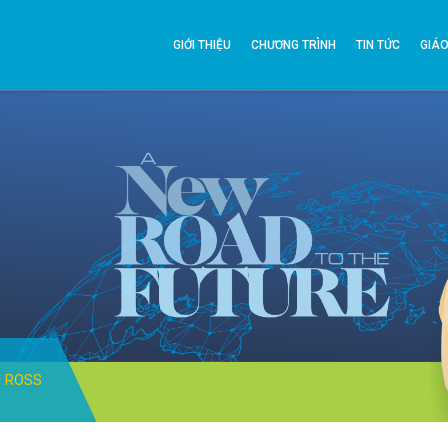
GIỚI THIỆU
CHƯƠNG TRÌNH
TIN TỨC
GIÁO
N ROSS