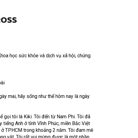
ROSS
hoa học sức khỏe và dịch vụ xã hội, chứng
oài
ngày mai, hãy sống như thể hôm nay là ngày
ể gọi tôi là Kiki. Tôi đến từ Nam Phi. Tôi đã
 tiếng Anh ở tỉnh Vĩnh Phúc, miền Bắc Việt
c ở TP.HCM trong khoảng 2 năm. Tôi đam mê
ộng vật. Tôi rất vui mừng được là một phần