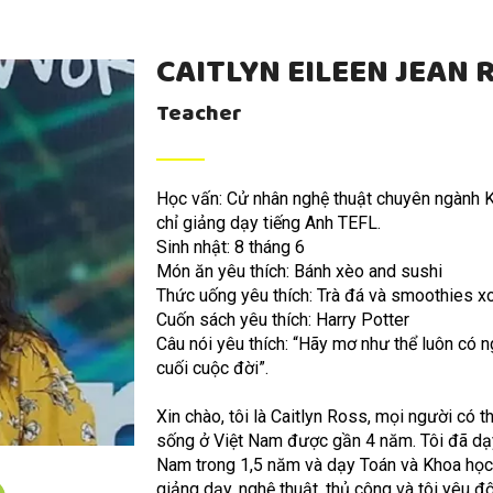
CAITLYN EILEEN JEAN 
Teacher
Học vấn: Cử nhân nghệ thuật chuyên ngành K
chỉ giảng dạy tiếng Anh TEFL.
Sinh nhật: 8 tháng 6
Món ăn yêu thích: Bánh xèo and sushi
Thức uống yêu thích: Trà đá và smoothies x
Cuốn sách yêu thích: Harry Potter
Câu nói yêu thích: “Hãy mơ như thể luôn có 
cuối cuộc đời”.
Xin chào, tôi là Caitlyn Ross, mọi người có th
sống ở Việt Nam được gần 4 năm. Tôi đã dạy
Nam trong 1,5 năm và dạy Toán và Khoa họ
giảng dạy, nghệ thuật, thủ công và tôi yêu đ