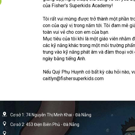
của Fisher's Superkids Academy!
Tôi rất vui mừng được trở thành một phần tr
con của quý vị trong năm tới. Tôi đam mê gi
toàn vui vẻ cho con em của bạn.
Mục tiêu của tôi khi là một giáo viên nhằm 
các kỹ năng khác trong một môi trường phấn k
trung vào kỹ năng phát âm và đàm thoại với
ngày bằng tiếng Anh.
Nếu Quý Phụ Huynh có bất kỳ câu hỏi nào, vui 
caitlyn@fishersuperkids.com
Cơ sở 1: 74 Nguyễn Thị Minh Khai - Đà Nẵng
Cơ sở 2: 453 Điện Biên Phủ - Đà Nẵng