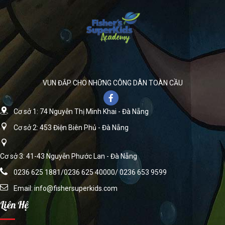
VUN ĐẮP CHO NHỮNG CÔNG DÂN TOÀN CẦU
Cơ sở 1: 74 Nguyễn Thị Minh Khai - Đà Nẵng
Cơ sở 2: 453 Điện Biên Phủ - Đà Nẵng
Cơ sở 3: 41-43 Nguyễn Phước Lan - Đà Nẵng
0236 625 1881/0236 625 40000/ 0236 653 9599
Email:
info@fishersuperkids.com
Liên Hệ