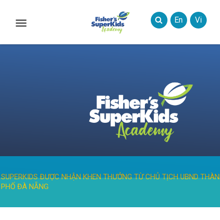
En
Vi
Toggle
Styles
SUPERKIDS ĐƯỢC NHẬN KHEN THƯỞNG TỪ CHỦ TỊCH UBND THÀ
PHỐ ĐÀ NẴNG