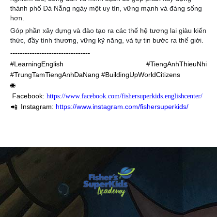
thành phố Đà Nẵng ngày một uy tín, vững mạnh và đáng sống
hơn.
Góp phần xây dựng và đào tạo ra các thế hệ tương lai giàu kiến
thức, đầy tình thương, vững kỹ năng, và tự tin bước ra thế giới.
---------------------------------
#LearningEnglish #TiengAnhThieuNhi 
#TrungTamTiengAnhDaNang #BuildingUpWorldCitizens
🌐
Facebook:
https://www.facebook.com/fishersuperkids.englishcenter/
Instagram:
https://www.instagram.com/fishersuperkids/
📲